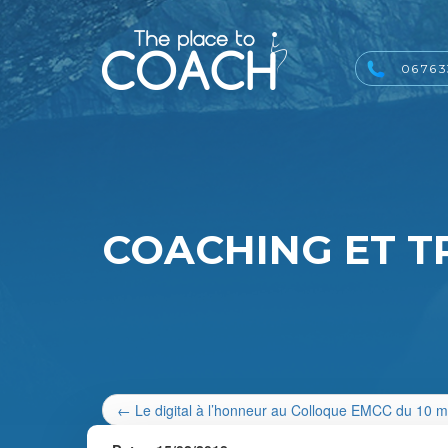
06 76 3
COACHING ET 
←
Le digital à l’honneur au Colloque EMCC du 10 